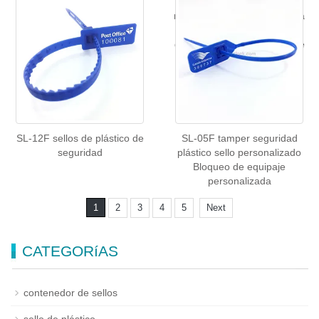
plástico
plástico Etiqueta de bloqueo
numerada evidente a prueba
de manipulaciones Rasgado
de corbatas para etiqueta de
sellado autoblocante del
remolque
SL-12F sellos de plástico de
SL-05F tamper seguridad
seguridad
plástico sello personalizado
Bloqueo de equipaje
personalizada
1
2
3
4
5
Next
CATEGORíAS
contenedor de sellos