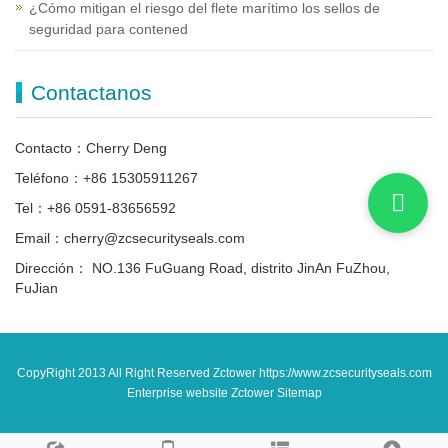
¿Cómo mitigan el riesgo del flete marítimo los sellos de
seguridad para contened
Contactanos
Contacto：Cherry Deng
Teléfono：+86 15305911267
Tel：+86 0591-83656592
Email：cherry@zcsecurityseals.com
Dirección： NO.136 FuGuang Road, distrito JinAn FuZhou,
FuJian
CopyRight 2013 All Right Reserved Zctower https://www.zcsecurityseals.com
Enterprise website Zctower
Sitemap