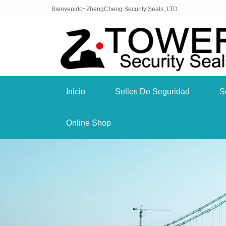
Bienvenido~ZhengCheng Security Seals.,LTD
Inicio
Sellos De Seguridad
S
Online Shop