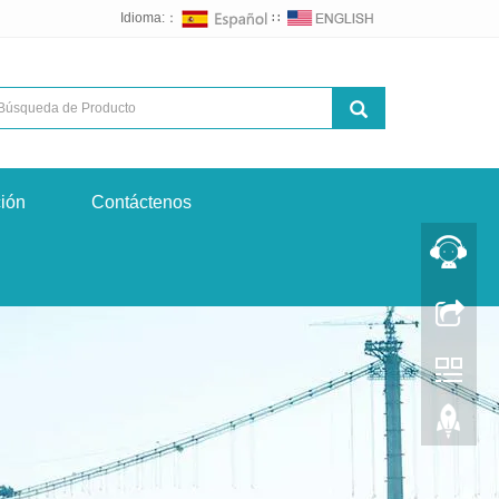
Idioma:：
∷
ción
Contáctenos