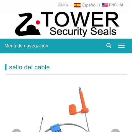
Idioma:：
∷
Menú de navegación
Toggl
navig
sello del cable