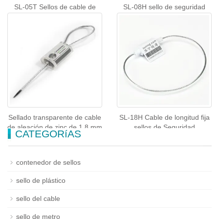
SL-05T Sellos de cable de
SL-08H sello de seguridad
acero
ajustable cable sellos libre
sellos de contenedores
Sellado transparente de cable
SL-18H Cable de longitud fija
de aleación de zinc de 1,8 mm
sellos de Seguridad
CATEGORíAS
contenedor de sellos
sello de plástico
sello del cable
sello de metro