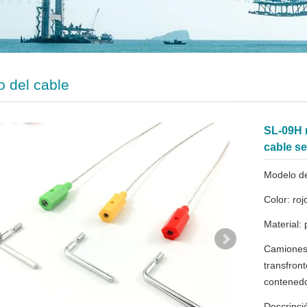
o del cable
SL-09H 
cable se
Modelo d
Color: roj
Material: 
Camiones
transfront
contenedor
Descripci