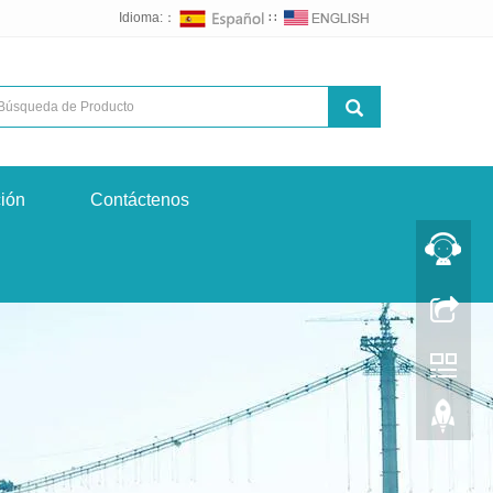
Idioma:：
∷
ción
Contáctenos