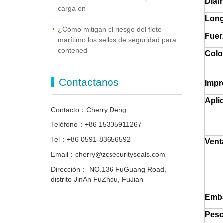
Diám
carga en
Long
¿Cómo mitigan el riesgo del flete
Fuer
marítimo los sellos de seguridad para
contened
Colo
Contactanos
Impr
Apli
Contacto：Cherry Deng
Teléfono：+86 15305911267
Tel：+86 0591-83656592
Vent
Email：cherry@zcsecurityseals.com
Dirección： NO.136 FuGuang Road,
distrito JinAn FuZhou, FuJian
Emba
Peso