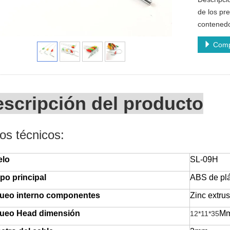
de los pr
contenedor
Comp
scripción del producto
os técnicos:
lo
SL-09H
po principal
ABS de plá
ueo interno componentes
Zinc extru
ueo Head dimensión
M
12*11*35