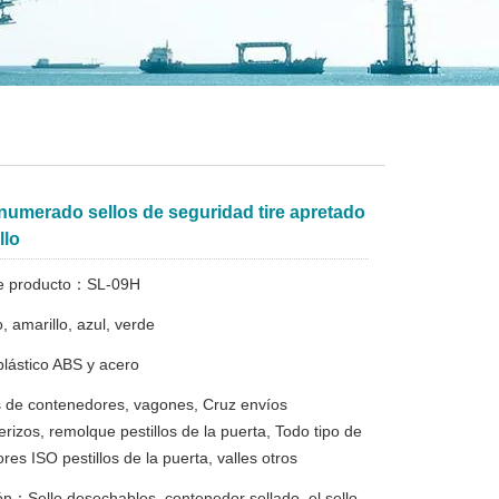
numerado sellos de seguridad tire apretado
llo
e producto：SL-09H
o, amarillo, azul, verde
plástico ABS y acero
 de contenedores, vagones, Cruz envíos
erizos, remolque pestillos de la puerta, Todo tipo de
es ISO pestillos de la puerta, valles otros
ón：Sello desechables, contenedor sellado, el sello