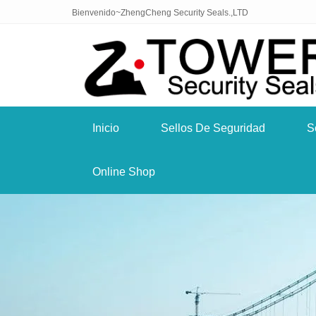
Bienvenido~ZhengCheng Security Seals.,LTD
Inicio
Sellos De Seguridad
S
Online Shop