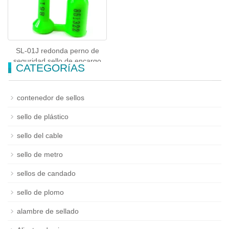
SL-01J redonda perno de
seguridad sello de encargo
CATEGORíAS
sellos de contenedores
contenedor de sellos
sello de plástico
sello del cable
sello de metro
sellos de candado
sello de plomo
alambre de sellado