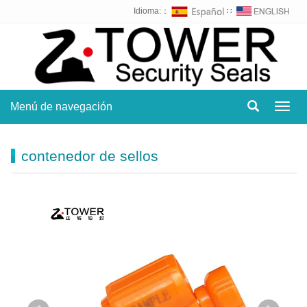
Idioma:：
∷
Menú de navegación
Toggl
navig
contenedor de sellos