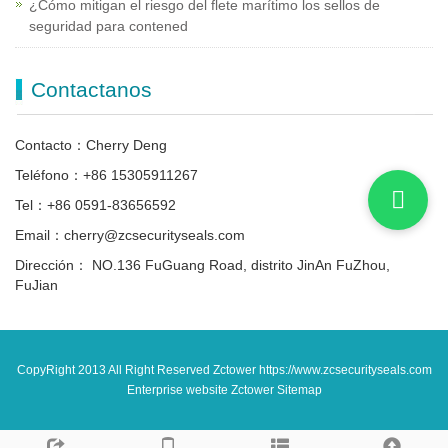
¿Cómo mitigan el riesgo del flete marítimo los sellos de
seguridad para contened
Contactanos
Contacto：Cherry Deng
Teléfono：+86 15305911267
Tel：+86 0591-83656592
Email：cherry@zcsecurityseals.com
Dirección： NO.136 FuGuang Road, distrito JinAn FuZhou,
FuJian
CopyRight 2013 All Right Reserved Zctower https://www.zcsecurityseals.com
Enterprise website Zctower
Sitemap