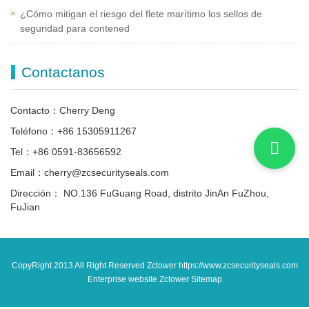
¿Cómo mitigan el riesgo del flete marítimo los sellos de
seguridad para contened
Contactanos
Contacto：Cherry Deng
Teléfono：+86 15305911267
Tel：+86 0591-83656592
Email：cherry@zcsecurityseals.com
Dirección： NO.136 FuGuang Road, distrito JinAn FuZhou,
FuJian
CopyRight 2013 All Right Reserved Zctower https://www.zcsecurityseals.com
Enterprise website Zctower
Sitemap